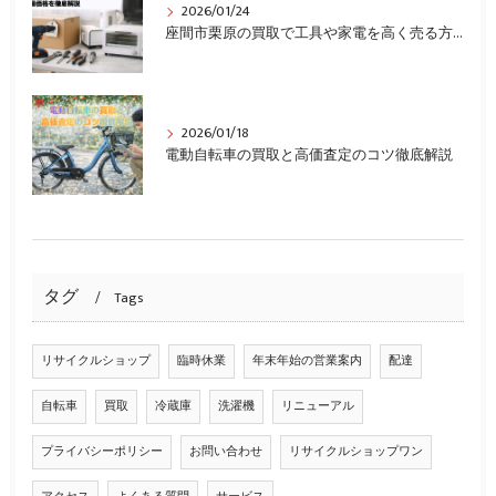
2026/01/24
座間市栗原の買取で工具や家電を高く売る方法・相場価格を徹底解説
2026/01/18
電動自転車の買取と高価査定のコツ徹底解説
タグ
Tags
リサイクルショップ
臨時休業
年末年始の営業案内
配達
自転車
買取
冷蔵庫
洗濯機
リニューアル
プライバシーポリシー
お問い合わせ
リサイクルショップワン