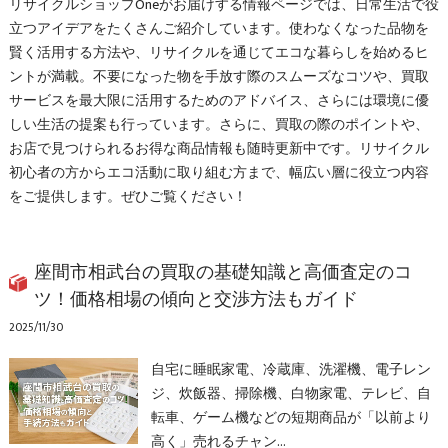
リサイクルショップOneがお届けする情報ページでは、日常生活で役
立つアイデアをたくさんご紹介しています。使わなくなった品物を
賢く活用する方法や、リサイクルを通じてエコな暮らしを始めるヒ
ントが満載。不要になった物を手放す際のスムーズなコツや、買取
サービスを最大限に活用するためのアドバイス、さらには環境に優
しい生活の提案も行っています。さらに、買取の際のポイントや、
お店で見つけられるお得な商品情報も随時更新中です。リサイクル
初心者の方からエコ活動に取り組む方まで、幅広い層に役立つ内容
をご提供します。ぜひご覧ください！
座間市相武台の買取の基礎知識と高価査定のコ
ツ！価格相場の傾向と交渉方法もガイド
2025/11/30
自宅に睡眠家電、冷蔵庫、洗濯機、電子レン
ジ、炊飯器、掃除機、白物家電、テレビ、自
転車、ゲーム機などの短期商品が「以前より
高く」売れるチャン…